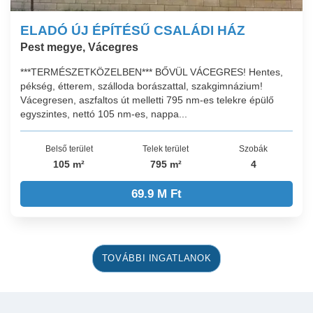
ELADÓ ÚJ ÉPÍTÉSŰ CSALÁDI HÁZ
Pest megye, Vácegres
***TERMÉSZETKÖZELBEN*** BŐVÜL VÁCEGRES! Hentes,
pékség, étterem, szálloda borászattal, szakgimnázium!
Vácegresen, aszfaltos út melletti 795 nm-es telekre épülő
egyszintes, nettó 105 nm-es, nappa...
Belső terület
Telek terület
Szobák
105 m²
795 m²
4
69.9 M Ft
TOVÁBBI INGATLANOK