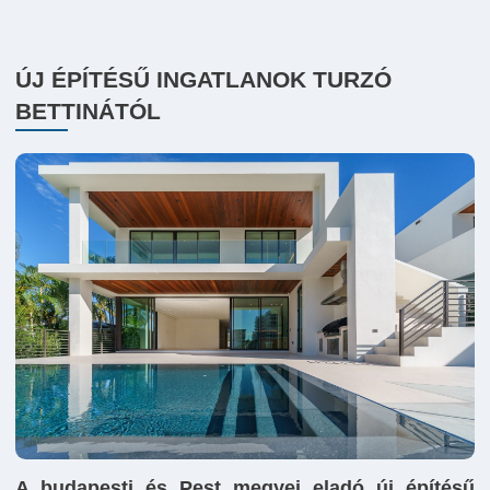
ÚJ ÉPÍTÉSŰ INGATLANOK TURZÓ
BETTINÁTÓL
A budapesti és Pest megyei eladó új építésű