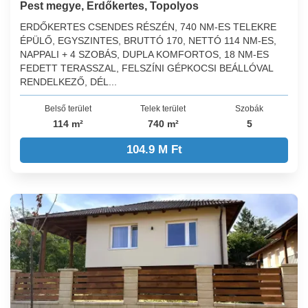
Pest megye, Erdőkertes, Topolyos
ERDŐKERTES CSENDES RÉSZÉN, 740 NM-ES TELEKRE
ÉPÜLŐ, EGYSZINTES, BRUTTÓ 170, NETTÓ 114 NM-ES,
NAPPALI + 4 SZOBÁS, DUPLA KOMFORTOS, 18 NM-ES
FEDETT TERASSZAL, FELSZÍNI GÉPKOCSI BEÁLLÓVAL
RENDELKEZŐ, DÉL...
Belső terület
Telek terület
Szobák
114 m²
740 m²
5
104.9 M Ft