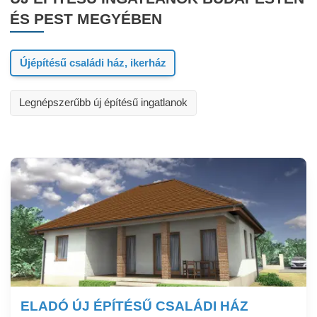
ÉS PEST MEGYÉBEN
Újépítésű családi ház, ikerház
Legnépszerűbb új építésű ingatlanok
ELADÓ ÚJ ÉPÍTÉSŰ CSALÁDI HÁZ