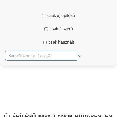
csak új építésű
csak újszerű
csak használt
RÉSZLETES KERESŐ
ÚJ ÉPÍTÉSŰ INGATLANOK BUDAPESTEN