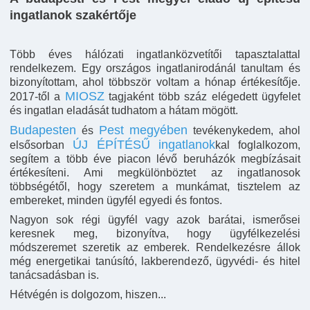
ingatlanok szakértője
Több éves hálózati ingatlanközvetítői tapasztalattal
rendelkezem. Egy országos ingatlanirodánál tanultam és
bizonyítottam, ahol többször voltam a hónap értékesítője.
MIOSZ
2017-től a
tagjaként több száz elégedett ügyfelet
és ingatlan eladását tudhatom a hátam mögött.
Budapesten
Pest megyében
és
tevékenykedem, ahol
ÚJ ÉPÍTÉSŰ ingatlanok
elsősorban
kal foglalkozom,
segítem a több éve piacon lévő beruházók megbízásait
értékesíteni. Ami megkülönböztet az ingatlanosok
többségétől, hogy szeretem a munkámat, tisztelem az
embereket, minden ügyfél egyedi és fontos.
Nagyon sok régi ügyfél vagy azok barátai, ismerősei
keresnek meg, bizonyítva, hogy ügyfélkezelési
módszeremet szeretik az emberek. Rendelkezésre állok
még energetikai tanúsító, lakberendező, ügyvédi- és hitel
tanácsadásban is.
Hétvégén is dolgozom, hiszen...