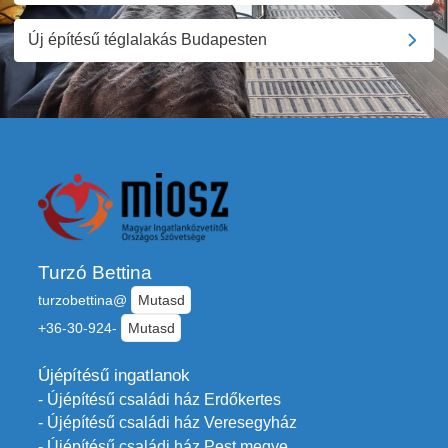
Új építésű téglalakás Budapesten
Turzó Bettina
turzobettina@
Mutasd
+36-30-924-
Mutasd
Újépítésű ingatlanok
- Újépítésű családi ház Erdőkertes
- Újépítésű családi ház Veresegyház
- Újépítésű családi ház Pest megye