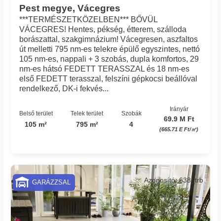
Pest megye, Vácegres
***TERMÉSZETKÖZELBEN*** BŐVÜL
VÁCEGRES! Hentes, pékség, étterem, szálloda
borászattal, szakgimnázium! Vácegresen, aszfaltos
út melletti 795 nm-es telekre épülő egyszintes, nettó
105 nm-es, nappali + 3 szobás, dupla komfortos, 29
nm-es hátsó FEDETT TERASSZAL és 18 nm-es
első FEDETT terasszal, felszíni gépkocsi beállóval
rendelkező, DK-i fekvés...
Irányár
Belső terület
Telek terület
Szobák
69.9 M Ft
105 m²
795 m²
4
(665.71 E Ft/㎡)
Azonosító: 638_trb
GARÁZZSAL