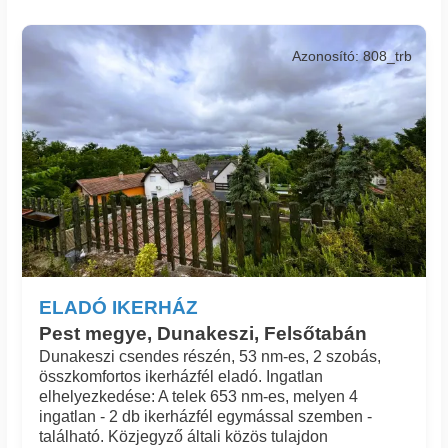
Azonosító: 808_trb
ELADÓ IKERHÁZ
Pest megye, Dunakeszi, Felsőtabán
Dunakeszi csendes részén, 53 nm-es, 2 szobás,
összkomfortos ikerházfél eladó. Ingatlan
elhelyezkedése: A telek 653 nm-es, melyen 4
ingatlan - 2 db ikerházfél egymással szemben -
található. Közjegyző általi közös tulajdon