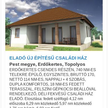
ELADÓ ÚJ ÉPÍTÉSŰ CSALÁDI HÁZ
Pest megye, Erdőkertes, Topolyos
ERDŐKERTES CSENDES RÉSZÉN, 740 NM-ES
TELEKRE ÉPÜLŐ, EGYSZINTES, BRUTTÓ 170,
NETTÓ 114 NM-ES, NAPPALI + 4 SZOBÁS,
DUPLA KOMFORTOS, 18 NM-ES FEDETT
TERASSZAL, FELSZÍNI GÉPKOCSI BEÁLLÓVAL
RENDELKEZŐ, DÉLI FEKVÉSŰ CSALÁDI HÁZ
ELADÓ. Elosztása: fedett szélfogó 4,12 nm
előszoba 6,29 nm közlekedő 5,97 nm közlekedő