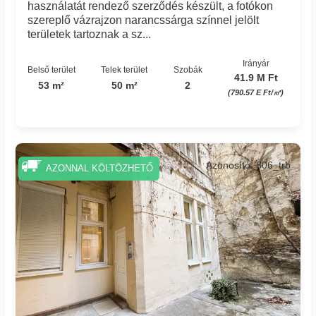
használatát rendező szerződés készült, a fotókon
szereplő vázrajzon narancssárga színnel jelölt
területek tartoznak a sz...
Irányár
Belső terület
Telek terület
Szobák
41.9 M Ft
53 m²
50 m²
2
(790.57 E Ft/㎡)
Azonosító: 806_trb
AZONNAL KÖLTÖZHETŐ