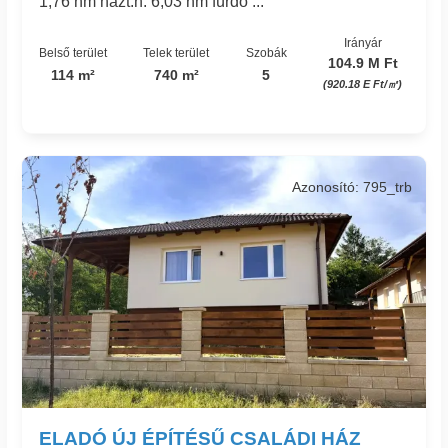
1,76 nm házt.h. 6,03 nm fürdő ...
Irányár
Belső terület
Telek terület
Szobák
104.9 M Ft
114 m²
740 m²
5
(920.18 E Ft/㎡)
Azonosító: 795_trb
ELADÓ ÚJ ÉPÍTÉSŰ CSALÁDI HÁZ