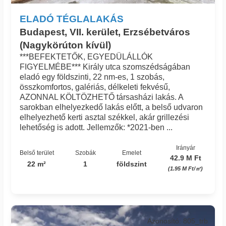
ELADÓ TÉGLALAKÁS
Budapest, VII. kerület, Erzsébetváros
(Nagykörúton kívül)
***BEFEKTETŐK, EGYEDÜLÁLLÓK
FIGYELMÉBE*** Király utca szomszédságában
eladó egy földszinti, 22 nm-es, 1 szobás,
összkomfortos, galériás, délkeleti fekvésű,
AZONNAL KÖLTÖZHETŐ társasházi lakás. A
sarokban elhelyezkedő lakás előtt, a belső udvaron
elhelyezhető kerti asztal székkel, akár grillezési
lehetőség is adott. Jellemzők: *2021-ben ...
Irányár
Belső terület
Szobák
Emelet
42.9 M Ft
22 m²
1
földszint
(1.95 M Ft/㎡)
Azonosító: 805_trb