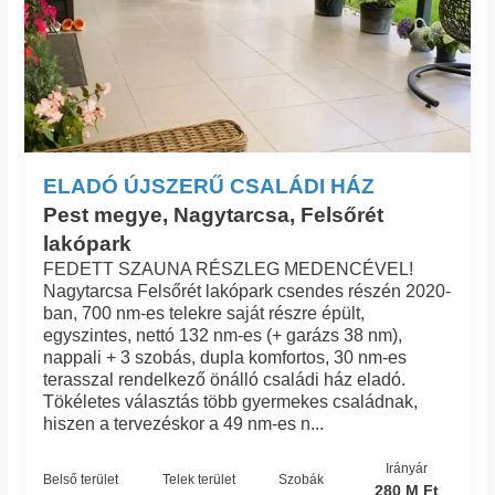
ELADÓ ÚJSZERŰ CSALÁDI HÁZ
Pest megye, Nagytarcsa, Felsőrét
lakópark
FEDETT SZAUNA RÉSZLEG MEDENCÉVEL!
Nagytarcsa Felsőrét lakópark csendes részén 2020-
ban, 700 nm-es telekre saját részre épült,
egyszintes, nettó 132 nm-es (+ garázs 38 nm),
nappali + 3 szobás, dupla komfortos, 30 nm-es
terasszal rendelkező önálló családi ház eladó.
Tökéletes választás több gyermekes családnak,
hiszen a tervezéskor a 49 nm-es n...
Irányár
Belső terület
Telek terület
Szobák
280 M Ft