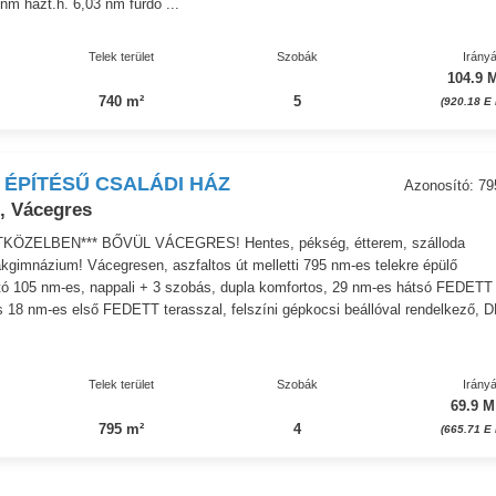
nm házt.h. 6,03 nm fürdő ...
Telek terület
Szobák
Irányá
104.9 M
740 m²
5
(920.18 E 
 ÉPÍTÉSŰ CSALÁDI HÁZ
Azonosító: 79
, Vácegres
ÖZELBEN*** BŐVÜL VÁCEGRES! Hentes, pékség, étterem, szálloda
akgimnázium! Vácegresen, aszfaltos út melletti 795 nm-es telekre épülő
ttó 105 nm-es, nappali + 3 szobás, dupla komfortos, 29 nm-es hátsó FEDETT
8 nm-es első FEDETT terasszal, felszíni gépkocsi beállóval rendelkező, D
Telek terület
Szobák
Irányá
69.9 M
795 m²
4
(665.71 E 