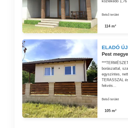
közlekedő 1,76 
Belső terület
114 m²
ELADÓ ÚJ
Pest megye
***TERMÉSZETK
borászattal, sz
egyszintes, ne
TERASSZAL és 1
fekvés...
Belső terület
105 m²