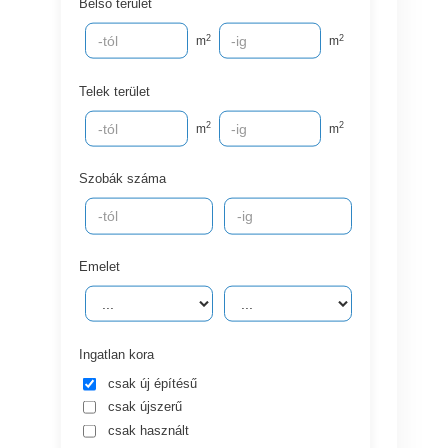
Belső terület
2
2
m
m
Telek terület
2
2
m
m
Szobák száma
Emelet
Ingatlan kora
csak új építésű
csak újszerű
csak használt