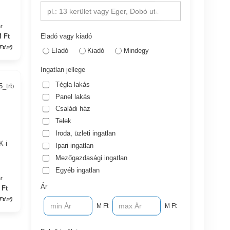
pl.: 13 kerület vagy Eger, Dobó utca
r
Eladó vagy kiadó
 Ft
Ft/㎡)
Eladó
Kiadó
Mindegy
Ingatlan jellege
Tégla lakás
5_trb
Panel lakás
Családi ház
Telek
Iroda, üzleti ingatlan
K-i
Ipari ingatlan
Mezőgazdasági ingatlan
Egyéb ingatlan
r
Ár
 Ft
Ft/㎡)
M Ft
M Ft