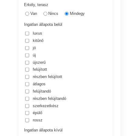
Erkély, terasz
Van
Nincs
Mindegy
Ingatlan állapota belül
luxus
kitűnő
jó
új
újszerű
felújított
részben felújított
átlagos
felújítandó
részben felújítandó
szerkezetkész
épülő
rossz
Ingatlan állapota kívül