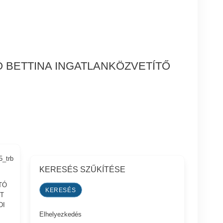
 BETTINA INGATLANKÖZVETÍTŐ
5_trb
KERESÉS SZŰKÍTÉSE
TÓ
TT
DI
Elhelyezkedés