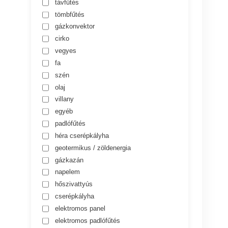
távfűtés
tömbfűtés
gázkonvektor
cirko
vegyes
fa
szén
olaj
villany
egyéb
padlófűtés
héra cserépkályha
geotermikus / zöldenergia
gázkazán
napelem
hőszivattyús
cserépkályha
elektromos panel
elektromos padlófűtés