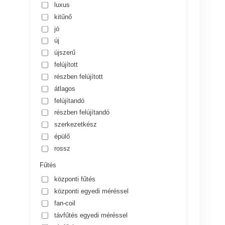
luxus
kitűnő
jó
új
újszerű
felújított
részben felújított
átlagos
felújítandó
részben felújítandó
szerkezetkész
épülő
rossz
Fűtés
központi fűtés
központi egyedi méréssel
fan-coil
távfűtés egyedi méréssel