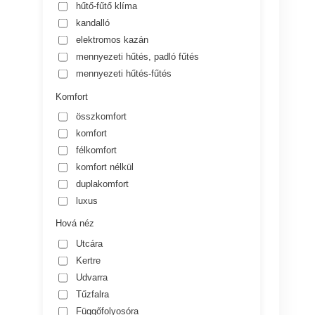
hűtő-fűtő klíma
kandalló
elektromos kazán
mennyezeti hűtés, padló fűtés
mennyezeti hűtés-fűtés
Komfort
összkomfort
komfort
félkomfort
komfort nélkül
duplakomfort
luxus
Hová néz
Utcára
Kertre
Udvarra
Tűzfalra
Függőfolyosóra