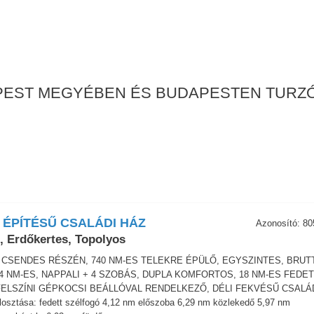
 PEST MEGYÉBEN ÉS BUDAPESTEN TURZÓ
 ÉPÍTÉSŰ CSALÁDI HÁZ
Azonosító: 80
, Erdőkertes, Topolyos
CSENDES RÉSZÉN, 740 NM-ES TELEKRE ÉPÜLŐ, EGYSZINTES, BRUT
14 NM-ES, NAPPALI + 4 SZOBÁS, DUPLA KOMFORTOS, 18 NM-ES FEDE
FELSZÍNI GÉPKOCSI BEÁLLÓVAL RENDELKEZŐ, DÉLI FEKVÉSŰ CSALÁ
sztása: fedett szélfogó 4,12 nm előszoba 6,29 nm közlekedő 5,97 nm