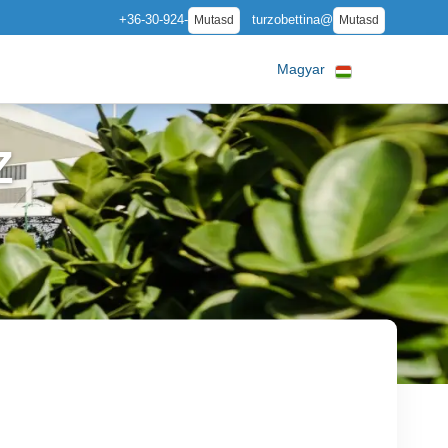
+36-30-924-
turzobettina@
Mutasd
Mutasd
Magyar
Z